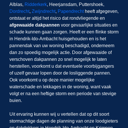
Alblas,
Ridderkerk
, Heerjansdam, Puttershoek,
Dordrecht
,
Zwijndrecht
,
Papendrecht
heeft afgegeven,
ontstaat er altijd het risico dat rondvliegende en
afgewaaide dakpannen
voor gevaarlijke situaties en
schade kunnen gaan zorgen. Heeft er een flinke storm
in Hendrik-Ido-Ambacht huisgehouden en is het
pannendak van uw woning beschadigd, onderneem
dan zo spoedig mogelijk actie. Door afgewaaide of
verschoven dakpannen zo snel mogelijk te laten
herstellen, voorkomt u dat eventuele voorbijgangers
of uzelf gevaar lopen door de losliggende pannen.
Ook voorkomt u op deze manier mogelijke
waterschade en lekkages in de woning, want vaak
volgt er na een heftige storm een periode van stevige
buien.
Uit ervaring kunnen wij u vertellen dat op dit soort
stormachtige dagen de planning van onze loodgieters
en dakdekkers in Hendrik-Ido-Ambacht en Krimpen