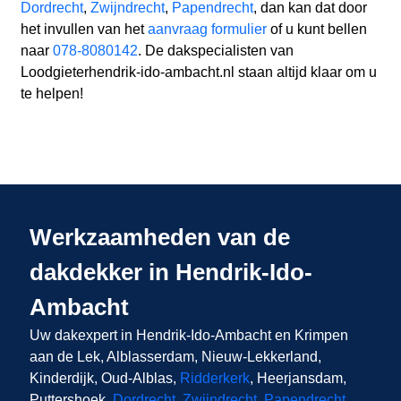
Dordrecht
,
Zwijndrecht
,
Papendrecht
, dan kan dat door
het invullen van het
aanvraag formulier
of u kunt bellen
naar
078-8080142
. De dakspecialisten van
Loodgieterhendrik-ido-ambacht.nl staan altijd klaar om u
te helpen!
Werkzaamheden van de
dakdekker in Hendrik-Ido-
Ambacht
Uw dakexpert in Hendrik-Ido-Ambacht en Krimpen
aan de Lek, Alblasserdam, Nieuw-Lekkerland,
Kinderdijk, Oud-Alblas,
Ridderkerk
, Heerjansdam,
Puttershoek,
Dordrecht
,
Zwijndrecht
,
Papendrecht