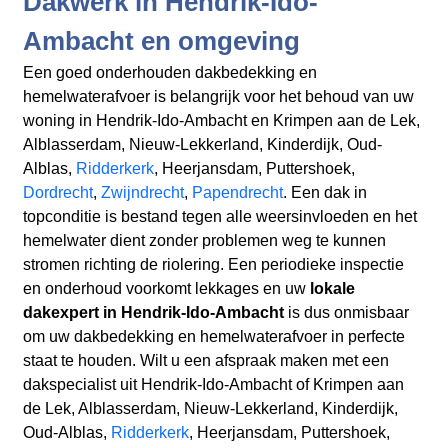
Dakwerk in Hendrik-Ido-
Ambacht en omgeving
Een goed onderhouden dakbedekking en
hemelwaterafvoer is belangrijk voor het behoud van uw
woning in Hendrik-Ido-Ambacht en Krimpen aan de Lek,
Alblasserdam, Nieuw-Lekkerland, Kinderdijk, Oud-
Alblas,
Ridderkerk
, Heerjansdam, Puttershoek,
Dordrecht
,
Zwijndrecht
,
Papendrecht
. Een dak in
topconditie is bestand tegen alle weersinvloeden en het
hemelwater dient zonder problemen weg te kunnen
stromen richting de riolering. Een periodieke inspectie
en onderhoud voorkomt lekkages en uw
lokale
dakexpert in Hendrik-Ido-Ambacht
is dus onmisbaar
om uw dakbedekking en hemelwaterafvoer in perfecte
staat te houden. Wilt u een afspraak maken met een
dakspecialist uit Hendrik-Ido-Ambacht of Krimpen aan
de Lek, Alblasserdam, Nieuw-Lekkerland, Kinderdijk,
Oud-Alblas,
Ridderkerk
, Heerjansdam, Puttershoek,